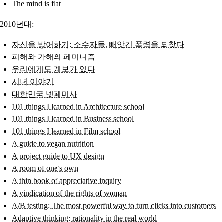
The mind is flat
2010년대:
자신을 방어하기: 소수자들, 빼앗긴 폭력을 되찾다
피해와 가해의 페미니즘
우리에게도 계보가 있다
시녀 이야기
대한민국 넷페미사
101 things I learned in Architecture school
101 things I learned in Business school
101 things I learned in Film school
A guide to vegan nutrition
A project guide to UX design
A room of one’s own
A thin book of appreciative inquiry
A vindication of the rights of woman
A/B testing: The most powerful way to turn clicks into customers
Adaptive thinking: rationality in the real world