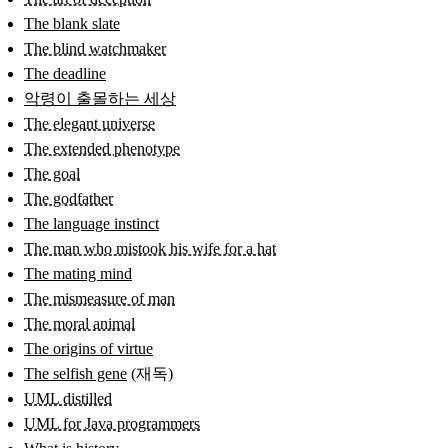
The blank slate
The blind watchmaker
The deadline
악령이 출몰하는 세상
The elegant universe
The extended phenotype
The goal
The godfather
The language instinct
The man who mistook his wife for a hat
The mating mind
The mismeasure of man
The moral animal
The origins of virtue
The selfish gene
(재독)
UML distilled
UML for Java programmers