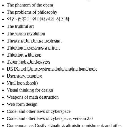
The phantom of the opera
The problems of philosophy
인간-컴퓨터 인터랙션의 심리학
The truthful art
The vision revolution
Theory of fun for game design
Thinking in systems: a primer
Thinking with type
Typography for lawyers
UNIX and Linux system administration handbook
User story mapping
Viral loop (book)
Visual thinking for design
Weapons of math destruction
Web form design
Code: and other laws of cyberspace
Code: and other laws of cyberspace, version 2.0
Comeuppance: Costly signaling, altruistic punishment, and other