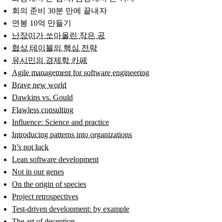
회의 준비 30분 만에 끝내자
연봉 10억 만들기
난장이가 쏘아올린 작은 공
협상 테이블의 핵심 전략
유시민의 경제학 카페
Agile management for software engineering
Brave new world
Dawkins vs. Gould
Flawless consulting
Influence: Science and practice
Introducing patterns into organizations
It’s not luck
Lean software development
Not in our genes
On the origin of species
Project retrospectives
Test-driven development: by example
The art of deception