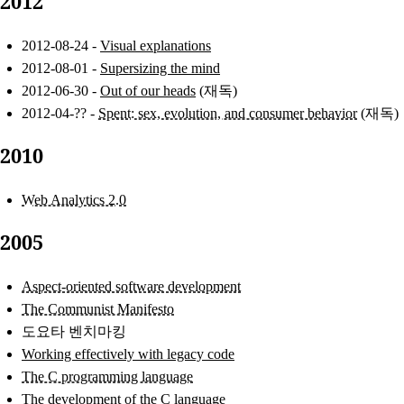
2012
2012-08-24 -
Visual explanations
2012-08-01 -
Supersizing the mind
2012-06-30 -
Out of our heads
(재독)
2012-04-?? -
Spent: sex, evolution, and consumer behavior
(재독)
2010
Web Analytics 2.0
2005
Aspect-oriented software development
The Communist Manifesto
도요타 벤치마킹
Working effectively with legacy code
The C programming language
The development of the C language