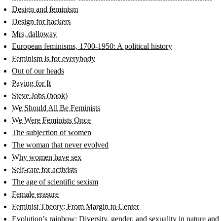
Design and feminism
Design for hackers
Mrs. dalloway
European feminisms, 1700-1950: A political history
Feminism is for everybody
Out of our heads
Paying for It
Steve Jobs (book)
We Should All Be Feminists
We Were Feminists Once
The subjection of women
The woman that never evolved
Why women have sex
Self-care for activists
The age of scientific sexism
Female erasure
Feminist Theory: From Margin to Center
Evolution’s rainbow: Diversity, gender, and sexuality in nature and