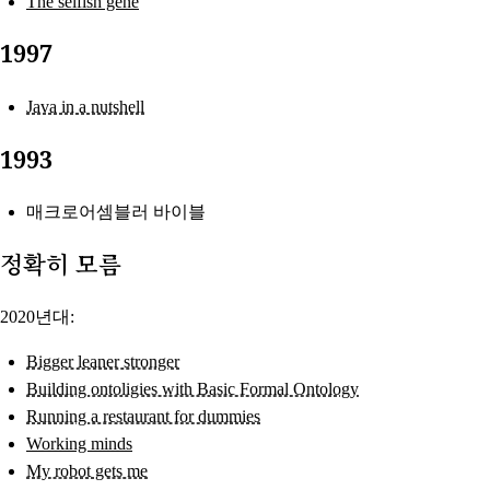
The selfish gene
1997
Java in a nutshell
1993
매크로어셈블러 바이블
정확히 모름
2020년대:
Bigger leaner stronger
Building ontoligies with Basic Formal Ontology
Running a restaurant for dummies
Working minds
My robot gets me