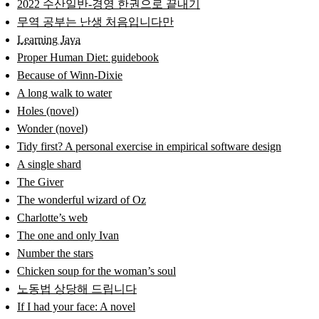
2022 수산일반-경영 한권으로 끝내기
무역 공부는 난생 처음입니다만
Learning Java
Proper Human Diet: guidebook
Because of Winn-Dixie
A long walk to water
Holes (novel)
Wonder (novel)
Tidy first? A personal exercise in empirical software design
A single shard
The Giver
The wonderful wizard of Oz
Charlotte’s web
The one and only Ivan
Number the stars
Chicken soup for the woman’s soul
노동법 상당해 드립니다
If I had your face: A novel