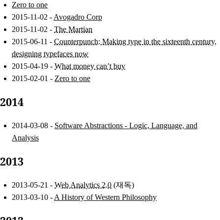
Zero to one
2015-11-02 -
Avogadro Corp
2015-11-02 -
The Martian
2015-06-11 -
Counterpunch: Making type in the sixteenth century,
designing typefaces now
2015-04-19 -
What money can’t buy
2015-02-01 -
Zero to one
2014
2014-03-08 -
Software Abstractions - Logic, Language, and
Analysis
2013
2013-05-21 -
Web Analytics 2.0
(재독)
2013-03-10 -
A History of Western Philosophy