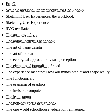
Pro Git
Scalable and modular architecture for CSS (book)
Sketching User Experiences: the workbook
Sketching User Experiences
SVG tesellation
The anatomy of type
The animal activist’s handbook
The art of game design
The art of the start
The ecological approach to visual perception
The elements of journalism
, 3rd ed.
The experience machine: How our minds predict and shape reality
The functional art
The grammar of graphics
The invisible computer
The lean startup
The non-designer’s design book
The one world schoolhouse: education reimagined