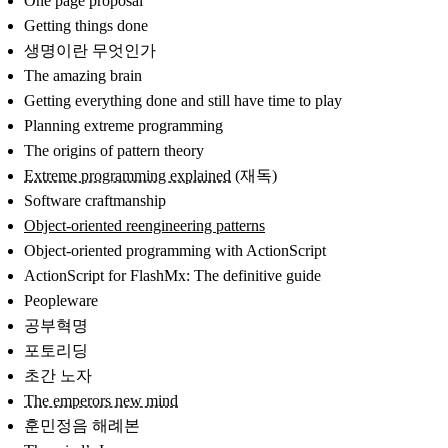
One page proposal
Getting things done
생명이란 무엇인가
The amazing brain
Getting everything done and still have time to play
Planning extreme programming
The origins of pattern theory
Extreme programming explained
(재독)
Software craftmanship
Object-oriented reengineering patterns
Object-oriented programming with ActionScript
ActionScript for FlashMx: The definitive guide
Peopleware
공부혁명
포토리딩
초간 노자
The emperors new mind
훈민정음 해례본