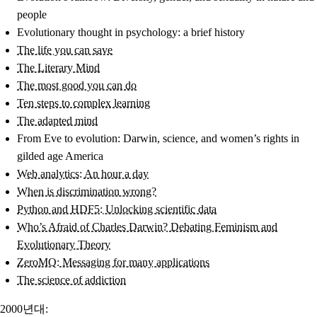
people
Evolutionary thought in psychology: a brief history
The life you can save
The Literary Mind
The most good you can do
Ten steps to complex learning
The adapted mind
From Eve to evolution: Darwin, science, and women’s rights in
gilded age America
Web analytics: An hour a day
When is discrimination wrong?
Python and HDF5: Unlocking scientific data
Who’s Afraid of Charles Darwin? Debating Feminism and
Evolutionary Theory
ZeroMQ: Messaging for many applications
The science of addiction
2000년대: