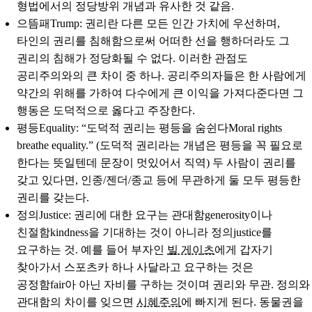
형법에서의 정당방위 개념과 유사한 것 같음.
으뜸패Trump
: 권리란 다른 모든 인간 가치에 우선하며,
타인의 권리를 침해함으로써 어떠한 선을 행하더라도 그
권리의 침해가 정당화될 수 없다. 이러한 관점도
공리주의와의 큰 차이 중 하나. 공리주의자들은 한 사람에게
약간의 위해를 가하여 다수에게 큰 이익을 가져다준다면 그
행동은 도덕적으로 옳다고 주장한다.
평등Equality
: “도덕적 권리는 평등을 숨쉰다Moral rights
breathe equality.” (도덕적 권리라는 개념은 평등을 꼭 필요로
한다는 뜻일텐데 문장이 멋있어서 직역) 두 사람이 권리를
갖고 있다면, 인종/젠더/종교 등에 무관하게 둘 모두 평등한
권리를 갖는다.
정의Justice
: 권리에 대한 요구는 관대함generosity이나
친절함kindness을 기대하는 것이 아니라 정의justice를
요구하는 것. 예를 들어 부자인
빌 게이츠
에게 갑자기
찾아가서 스포츠카 하나 사달라고 요구하는 것은
공정함fair아 아닌 자비를 구하는 것이며 권리와 무관. 정의와
관대함의 차이를 잊으면
시혜주의
에 빠지게 된다. 동물권을