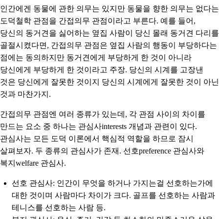
인간에겐 동물에
관한
의무는 있지만 동물을
향한
의무는 없다는
도덕철학 관점을 간접의무 관점이라고 부른다. 예를 들어,
당신의 동거견을 싫어하는 옆집 사람이 당신 몰래 동거견 다리를
골절시켰다면, 간접의무 관점은 옆집 사람의 행동이 부당하다는
점에는 동의하지만 동거견에게 부당하게 한 것이 아니라
당신에게 부당하게 한 것이라고 주장. 당신의 시계를 고장낸
것은 당신에게 잘못한 것이지 당신의 시계에게 잘못한 것이 아닌
것과 마찬가지.
간접의무 관점엔 여러 종류가 있는데, 각 관점 사이의 차이를
만드는 요소 중 하나는 관심사interests 개념과 관련이 있다.
관심사는 모든 도덕 이론에서 핵심적 역할을 하므로 잠시
살펴보자. 두 종류의 관심사가 존재. 선호preference 관심사와
복지welfare 관심사.
선호 관심사
: 인간이 무엇을 하거나 가지는걸 선호하는가에
대한 것이며 사람마다 차이가 크다. 골프를 선호하는 사람과
테니스를 선호하는 사람 등.