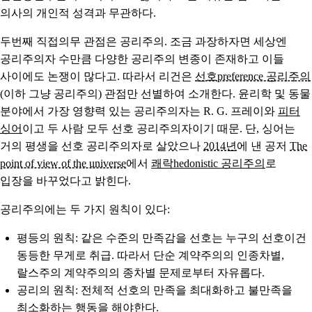
의사의 개인적 성격과 무관하다.
두번째 직접의무 관점은
공리주의
. 조금 과장하자면 세상엔
공리주의자 수만큼 다양한 공리주의 변종이 존재하고 이들
사이에도 논쟁이 많다고. 따라서 리건은
선호preference 공리주의
(이하 그냥 공리주의) 관점만 선별하여 소개한다. 윤리학 및 동물
분야에서 가장 영향력 있는 공리주의자는 R. G. 프레이와
피터
싱어
이고 두 사람 모두 선호 공리주의자이기 때문. 단, 싱어는
거의 평생을 선호 공리주의자로 살았으나
2014년
에 낸 공저
The
point of view of the universe
에서
쾌락hedonistic 공리주의
로
입장을 바꾸었다고 밝힌다.
공리주의에는 두 가지 원칙이 있다:
평등의 원칙
: 같은 수준의 만족감을 선호는 누구의 선호이건
동등한 무게로 취급. 따라서 단순 계약주의의 인종차별,
랄스주의 계약주의의 종차별 문제로부터 자유롭다.
공리의 원칙
: 전체적 선호의 만족을 최대화하고 불만족을
최소화하는 행동을 해야한다.