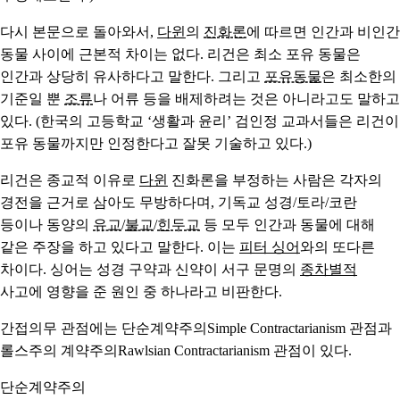
다시 본문으로 돌아와서,
다윈
의
진화론
에 따르면 인간과 비인간
동물 사이에 근본적 차이는 없다. 리건은 최소 포유 동물은
인간과 상당히 유사하다고 말한다. 그리고
포유동물
은 최소한의
기준일 뿐
조류
나 어류 등을 배제하려는 것은 아니라고도 말하고
있다. (한국의 고등학교 ‘생활과 윤리’ 검인정 교과서들은 리건이
포유 동물까지만 인정한다고 잘못 기술하고 있다.)
리건은 종교적 이유로
다윈
진화론을 부정하는 사람은 각자의
경전을 근거로 삼아도 무방하다며, 기독교 성경/토라/코란
등이나 동양의
유교
/
불교
/
힌두교
등 모두 인간과 동물에 대해
같은 주장을 하고 있다고 말한다. 이는
피터 싱어
와의 또다른
차이다. 싱어는 성경 구약과 신약이 서구 문명의
종차별적
사고에 영향을 준 원인 중 하나라고 비판한다.
간접의무 관점에는 단순계약주의Simple Contractarianism 관점과
롤스주의 계약주의Rawlsian Contractarianism 관점이 있다.
단순계약주의