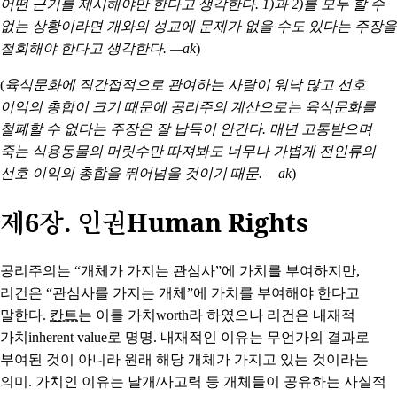
어떤 근거를 제시해야만 한다고 생각한다. 1)과 2)를 모두 할 수
없는 상황이라면 개와의 성교에 문제가 없을 수도 있다는 주장을
철회해야 한다고 생각한다. —ak
)
(
육식문화에 직간접적으로 관여하는 사람이 워낙 많고 선호
이익의 총합이 크기 때문에 공리주의 계산으로는 육식문화를
철폐할 수 없다는 주장은 잘 납득이 안간다. 매년 고통받으며
죽는 식용동물의 머릿수만 따져봐도 너무나 가볍게 전인류의
선호 이익의 총합을 뛰어넘을 것이기 때문. —ak
)
제6장. 인권Human Rights
공리주의는 “개체가 가지는
관심사
”에 가치를 부여하지만,
리건은 “관심사를 가지는
개체
”에 가치를 부여해야 한다고
말한다.
칸트
는 이를 가치worth라 하였으나 리건은 내재적
가치inherent value로 명명.
내재적
인 이유는 무언가의 결과로
부여된 것이 아니라 원래 해당 개체가 가지고 있는 것이라는
의미.
가치
인 이유는 날개/사고력 등 개체들이 공유하는 사실적