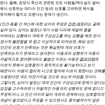
된다.
둘째
, 공장식 축산과 관련된 모든 사람들(맥도널드 알바,
육식 선호하는 대다수 인간 등)의 선호를 고려하면 육식을
유지해야 할지도 모른다는 문제가 생긴다.
(
인간-동물 간 섹스에 대한 싱어의 주장은
진한 애무
라는 글에
실려 있다. 싱어는 발정난 개가 사람 다리에 매달려 몸을
비벼대는 상황에서 개에게 구강성교를 하는 상황을 예로 든다.
정서적 불편함을 꾹 참고 이성적으로 따져보면, 해당 성인
인간의 선호가 만족되는 것은 확실한데 개의 선호가
만족되는지가 문제라고 생각한다. 아동과의 성행위가 아동이
자발적으로 참여했더라도 불법인 이유는 아동은
합의연령
에
이르지 못해서 상호합의가 원칙적으로 불가능하다고 보기
때문이다. 아동이 합리적 사고로 합의에 이르지 못한다는 견해를
수용한다면 개도 마찬가지일 것으로 보는게 타당할 것이다.
그렇다면, 싱어가 발정난 개와 인간의 구강성교에 문제가 없다는
입장을 고수하려면 1) 자발적인 아동과의 성행위도 문제 없다고
주장하거나, 2) 인간 아이와 달리 개와의 관계에서는 상호합의의
개념이 필요없다고 주장할 수 있으면서도 종차별적이지 않은