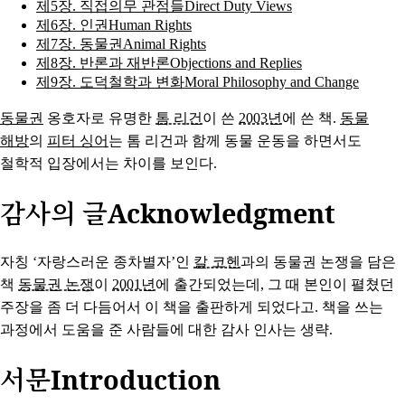
제5장. 직접의무 관점들Direct Duty Views
제6장. 인권Human Rights
제7장. 동물권Animal Rights
제8장. 반론과 재반론Objections and Replies
제9장. 도덕철학과 변화Moral Philosophy and Change
동물권
옹호자로 유명한
톰 리건
이 쓴
2003년
에 쓴 책.
동물
해방
의
피터 싱어
는 톰 리건과 함께 동물 운동을 하면서도
철학적 입장에서는 차이를 보인다.
감사의 글Acknowledgment
자칭 ‘자랑스러운 종차별자’인
칼 코헨
과의 동물권 논쟁을 담은
책
동물권 논쟁
이
2001년
에 출간되었는데, 그 때 본인이 펼쳤던
주장을 좀 더 다듬어서 이 책을 출판하게 되었다고. 책을 쓰는
과정에서 도움을 준 사람들에 대한 감사 인사는 생략.
서문Introduction