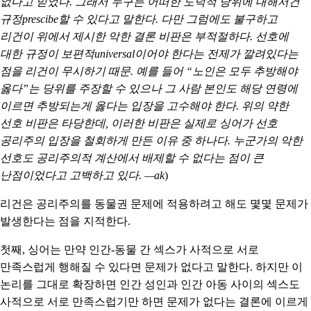
없다고 믿었다. 그래서 누구든 어떠한 도덕적 당위에 대해서건
규정prescibe할 수 있다고 말한다. 다만 그럼에도 불구하고
리건이 위에서 제시한
악한 결론
비판은 부적절하다. 선호에
대한 규정이 보편적universal이어야 한다는 전제가 깔려있다는
점을 리건이 무시하기 때문. 예를 들어 “노인은 모두 추방해야
옳다”는 당위를 주장할 수 있으나 그 사람 본인도 해당 연령에
이르면 추방되는게 옳다는 입장을 고수해야 한다. 위의
약한
선호
비판은 타당한데, 이러한 비판은 실제로 싱어가 선호
공리주의 입장을 철회하게 만든 이유 중 하나다. 누군가의 악한
선호도 공리주의적 계산에서 배제할 수 없다는 점이 큰
난점이었다고 고백하고 있다. —ak
)
리건은 공리주의를 동물권 문제에 적용하려고 해도 몇몇 문제가
발생한다는 점을 지적한다.
첫째
, 싱어는 만약 인간-동물 간 섹스가 사적으로 서로
만족스럽게 행해질 수 있다면 문제가 없다고 말한다. 하지만 이
논리를 그대로 확장하면 인간 성인과 인간 아동 사이의 섹스도
사적으로 서로 만족스럽기만 하면 문제가 없다는 결론에 이르게