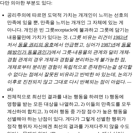
다만 의아한 부분도 있다:
공리주의에 따르면 도덕적 가치는 개개인이 느끼는 선호의
만족에 있을 뿐, 만족을 느끼는 개개인 그 자체에 있는 게
아니다. 개인은 빈 그릇receptacle에 불과하고 그릇에 담기는
내용물만에 가치가 있다는 것. (
그릇 비유는 리건이
1983년
저서
동물 권리의 옹호
에서 언급했고, 싱어가
1987년
에
동물
해방인가 동물권인가
에서 그릇-내용물의 관계와 달리 개체-
경험 관계의 경우 개체과 경험을 분리하는게 불가능한 점,
개체로부터 분리된 경험이 독립적으로 존재한다는걸 생각할
수 없다는 점에서 잘못된 비유라고 반박한 바 있는데, 논의가
이후로 진전되지 않고 그대로 다시 반복되는 점이 아쉽다. —
ak
)
전체적으로 최선인 결과를 내는 행동을 하려면 1) 행동에
영향을 받는 모든 대상을 나열하고, 2) 이들의 만족도를 모두
계산하여 합치고, 3) 여러 행동 중 가장 점수가 높은 행동을
선별해야 하는 난점이 있다. 게다가 그렇게 선별한 행위가
정작 행위자 자신에겐 최선의 결과를 가져다주지 않을 수도