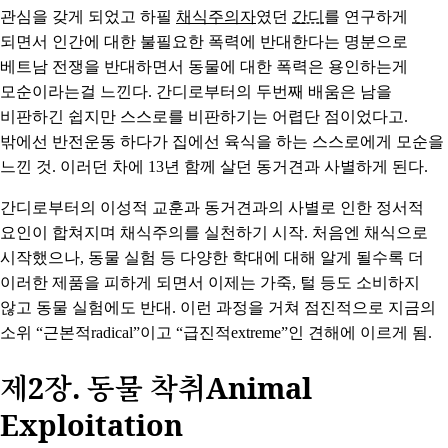
관심을 갖게 되었고 하필
채식주의자
였던
간디
를 연구하게
되면서 인간에 대한 불필요한 폭력에 반대한다는 명분으로
베트남 전쟁을 반대하면서 동물에 대한 폭력은 용인하는게
모순이라는걸 느낀다. 간디로부터의 두번째 배움은 남을
비판하긴 쉽지만 스스로를 비판하기는 어렵단 점이었다고.
밖에선 반전운동 하다가 집에선 육식을 하는 스스로에게 모순을
느낀 것. 이러던 차에 13년 함께 살던 동거견과 사별하게 된다.
간디로부터의 이성적 교훈과 동거견과의 사별로 인한 정서적
요인이 합쳐지며 채식주의를 실천하기 시작. 처음엔 채식으로
시작했으나, 동물 실험 등 다양한 학대에 대해 알게 될수록 더
이러한 제품을 피하게 되면서 이제는 가죽, 털 등도 소비하지
않고 동물 실험에도 반대. 이런 과정을 거쳐 점진적으로 지금의
소위 “근본적radical”이고 “급진적extreme”인 견해에 이르게 됨.
제2장. 동물 착취Animal
Exploitation