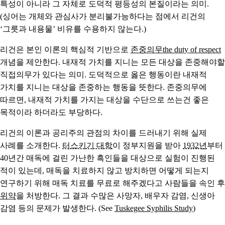
특성이 아니라 그 자체로 도덕적 평등성의 본질이라는 의미.
(싱어는 개체와 관심사가 분리불가능하다는 점에서 리건의
‘그릇과 내용물’ 비유를 수용하지 않는다.)
리건은 본인 이론의 핵심적 기반으로
존중의무the duty of respect
개념을 제안한다. 내재적 가치를 지니는 모든 대상을 존중해야할
직접의무가 있다는 의미. 도덕적으로 옳은 행동이란 내재적
가치를 지니는 대상을 존중하는 행동을 뜻한다. 존중의무에
따르면, 내재적 가치를 가지는 대상을 수단으로 쓰는건 좋은
목적이라 하더라도 부당하다.
리건의 이론과 공리주의 관점의 차이를 드러내기 위해 실제
사례를 소개한다.
터스키기 대학
이 정부지원을 받아
1932년
부터
40년간 매독에 걸린 가난한 흑인들을 대상으로 실험이 진행된
적이 있는데, 매독을 치료하지 않고 방치하면 어떻게 되는지
연구하기 위해 매독 치료를 무료로 해주겠다고 사람들을 속인 후
위약
을 처방한다. 그 결과 수많은 사망자, 배우자 감염, 신생아
감염 등의 문제가 발생한다. (See
Tuskegee Syphilis Study
)