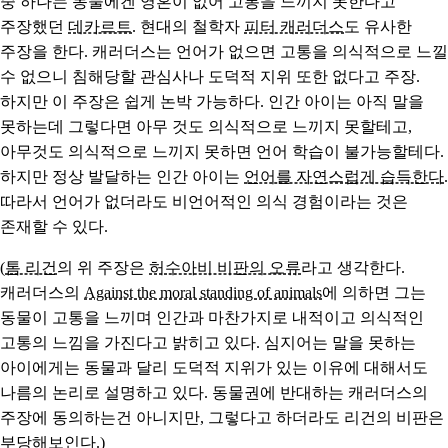
중 하나는 동물에겐 영혼이 없어 고통을 느끼지 못한다고
주장했던
데카르트
. 현대의 철학자
피터 캐러더스
도 유사한
주장을 한다. 캐러더스는 언어가 없으면 고통을 의식적으로 느낄
수 없으니 침해당할 관심사나 도덕적 지위 또한 없다고 주장.
하지만 이 주장은 쉽게 논박 가능하다. 인간 아이는 아직 말을
못하는데 그렇다면 아무 것도 의식적으로 느끼지 못할테고,
아무것도 의식적으로 느끼지 못하면 언어 학습이 불가능할테다.
하지만 정상 발달하는 인간 아이는
언어를 자연스럽게 습득한다
.
따라서 언어가 없더라도 비언어적인 의식 경험이라는 것은
존재할 수 있다.
(
톰 리건
의 위 주장은
허수아비 비판의 오류
라고 생각한다.
캐러더스의
Against the moral standing of animals
에 의하면 그는
동물이 고통을 느끼며 인간과 마찬가지로 내적이고 의식적인
고통의 느낌을 가진다고 밝히고 있다. 심지어는 말을 못하는
아이에게는 동물과 달리 도덕적 지위가 있는 이유에 대해서도
나름의 논리로 설명하고 있다. 동물권에 반대하는 캐러더스의
주장에 동의하는건 아니지만, 그렇다고 하더라도 리건의 비판은
부당해보인다.)