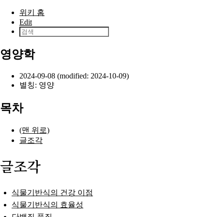
본문으로 건너뛰기
위키 홈
Edit
영양학
2024-09-08 (modified: 2024-10-09)
별칭: 영양
목차
(맨 위로)
글조각
글조각
식물기반식의 건강 이점
식물기반식의 효율성
단백질 품질