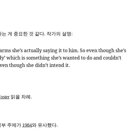
 게 중요한 것 같다. 작가의 설명:
arms she’s actually saying it to him. So even though she’s
ddy’ which is something she’s wanted to do and couldn’t
en though she didn’t intend it.
oster
읽을 차례.
일부 주제가
1984
와 유사했다.