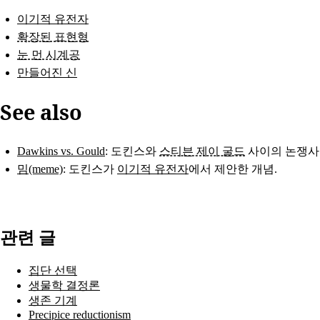
이기적 유전자
확장된 표현형
눈 먼 시계공
만들어진 신
See also
Dawkins vs. Gould
: 도킨스와
스티븐 제이 굴드
사이의 논쟁사
밈(meme)
: 도킨스가
이기적 유전자
에서 제안한 개념.
관련 글
집단 선택
생물학 결정론
생존 기계
Precipice reductionism