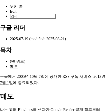
본문으로 건너뛰기
위키 홈
Edit
구글 리더
2025-07-19 (modified: 2025-08-21)
목차
(맨 위로)
메모
구글에서
2005년 10월 7일
에 공개한
RSS
구독 서비스.
2013년
7월 1일
에 종료되었다.
메모
나는 원래
Bloglines
를 쓰다가
Google Reader
공개 직후부터