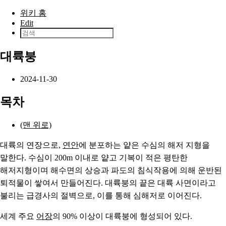
본문으로 건너뛰기
위키 홈
Edit
대륙붕
2024-11-30
목차
(맨 위로)
대륙의 연장으로,
연안
에 분포하는 얕은 수심의 해저 지형을
말한다. 수심이 200m 이내로 얕고 기복이 적은 평탄한
해저지형이며 해수면의 상승과 파도의 침식작용에 의해 운반된
퇴적물이 쌓여서 만들어진다. 대륙붕의 끝은 대륙 사면이라고
불리는 급경사의 절벽으로, 이를 통해 심해저로 이어진다.
세계 주요
어장
의 90% 이상이 대륙붕에 형성되어 있다.