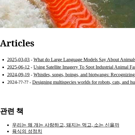
Articles
2025-03-03
-
What do Large Language Models Say About Animal
2025-06-12
-
Using Satellite Imagery To Spot Industrial Animal F
2024-09-19
-
Whistles, songs, boings, and biotwangs: Recognizing
2024-??-?? -
Designing multispecies worlds for robots, cats, and 
관련 책
우리는 왜 개는 사랑하고, 돼지는 먹고, 소는 신을까
육식의 성정치