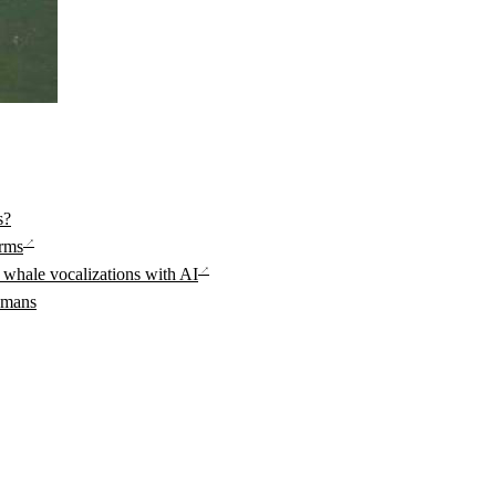
s?
arms
 whale vocalizations with AI
humans