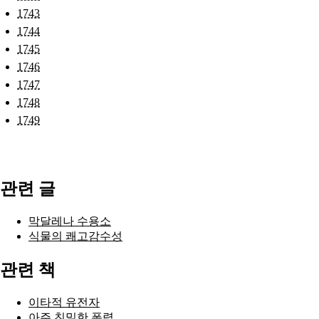
1743
1744
1745
1746
1747
1748
1749
관련 글
막달레나 수용소
식물의 쾌고감수성
관련 책
이타적 유전자
아주 친밀한 폭력