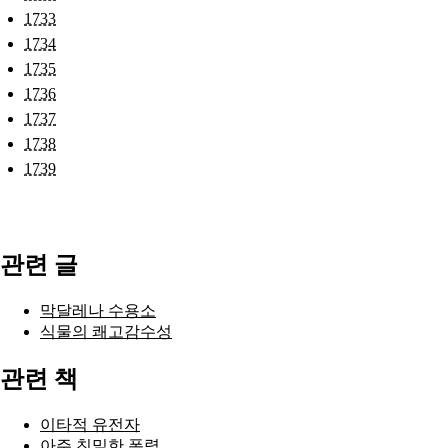
1733
1734
1735
1736
1737
1738
1739
관련 글
막달레나 수용소
식물의 쾌고감수성
관련 책
이타적 유전자
아주 친밀한 폭력