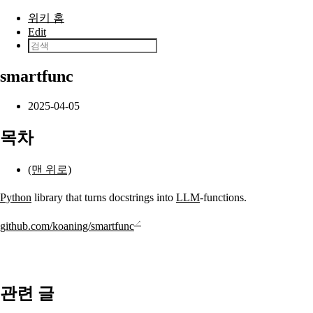
본문으로 건너뛰기
위키 홈
Edit
smartfunc
2025-04-05
목차
(맨 위로)
Python
library that turns docstrings into
LLM
-functions.
github.com/koaning/smartfunc
관련 글