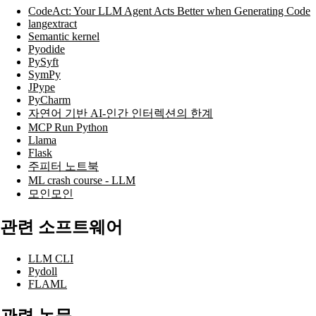
CodeAct: Your LLM Agent Acts Better when Generating Code
langextract
Semantic kernel
Pyodide
PySyft
SymPy
JPype
PyCharm
자연어 기반 AI-인간 인터렉션의 한계
MCP Run Python
Llama
Flask
주피터 노트북
ML crash course - LLM
모인모인
관련 소프트웨어
LLM CLI
Pydoll
FLAML