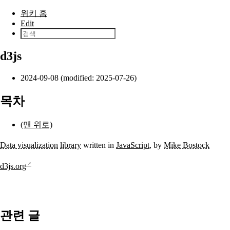
본문으로 건너뛰기
위키 홈
Edit
d3js
2024-09-08 (modified: 2025-07-26)
목차
(맨 위로)
Data visualization
library
written in
JavaScript
, by
Mike Bostock
d3js.org
관련 글