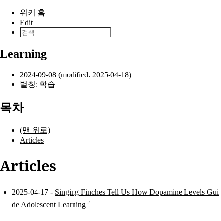
본문으로 건너뛰기
위키 홈
Edit
Learning
2024-09-08 (modified: 2025-04-18)
별칭: 학습
목차
(맨 위로)
Articles
Articles
2025-04-17 -
Singing Finches Tell Us How Dopamine Levels Gui
de Adolescent Learning