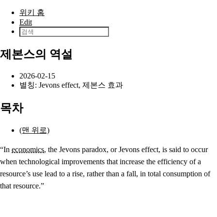
본문으로 건너뛰기
위키 홈
Edit
제본스의 역설
2026-02-15
별칭: Jevons effect, 제본스 효과
목차
(맨 위로)
“In
economics
, the Jevons paradox, or Jevons effect, is said to occur
when technological improvements that increase the efficiency of a
resource’s use lead to a rise, rather than a fall, in total consumption of
that resource.”