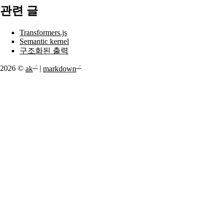
관련 글
Transformers.js
Semantic kernel
구조화된 출력
2026 ©
ak
|
markdown