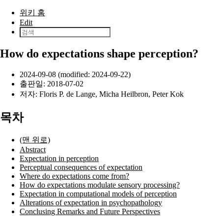
본문으로 건너뛰기
위키 홈
Edit
How do expectations shape perception?
2024-09-08 (modified: 2024-09-22)
출판일:
2018-07-02
저자:
Floris P. de Lange
,
Micha Heilbron
,
Peter Kok
목차
(맨 위로)
Abstract
Expectation in perception
Perceptual consequences of expectation
Where do expectations come from?
How do expectations modulate sensory processing?
Expectation in computational models of perception
Alterations of expectation in psychopathology
Conclusing Remarks and Future Perspectives