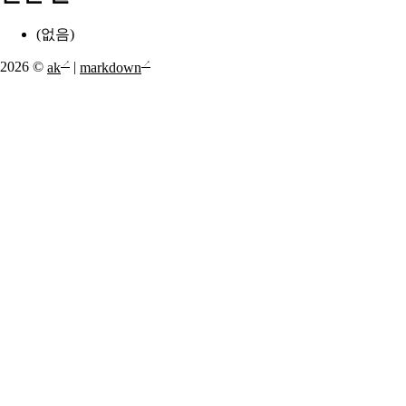
(없음)
2026 ©
ak
|
markdown