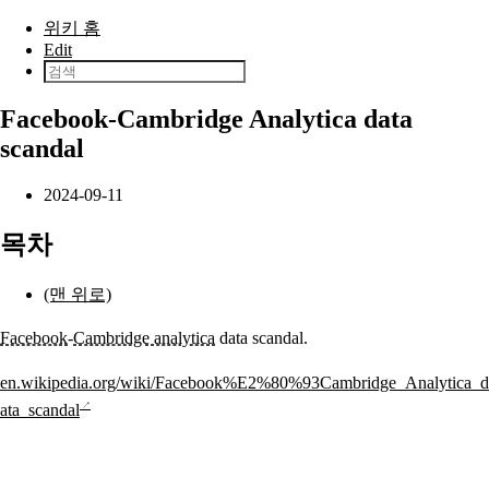
본문으로 건너뛰기
위키 홈
Edit
Facebook-Cambridge Analytica data
scandal
2024-09-11
목차
(맨 위로)
Facebook
-
Cambridge analytica
data scandal.
en.wikipedia.org/wiki/Facebook%E2%80%93Cambridge_Analytica_d
ata_scandal