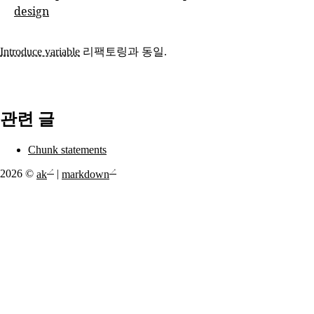
design
Introduce variable
리팩토링과 동일.
관련 글
Chunk statements
2026 ©
ak
|
markdown