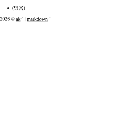
(없음)
2026 ©
ak
|
markdown