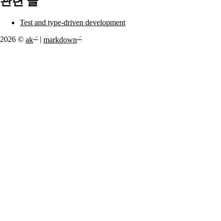
관련 글
Test and type-driven development
2026 ©
ak
|
markdown