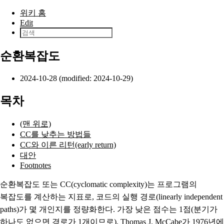
본문으로 건너뛰기
위키 홈
Edit
순환복잡도
2024-10-28 (modified: 2024-10-29)
목차
(맨 위로)
CC를 낮추는 방법들
CC와 이른 리턴(early return)
대안
Footnotes
순환복잡도 또는 CC(cyclomatic complexity)는 프로그램의
복잡도를 계산하는 지표로, 코드의 실행 경로(linearly independent
paths)가 몇 개인지를 정량화한다. 가장 낮은 점수는 1점(분기가
하나도 없으면 경로가 1개이므로).
Thomas J. McCabe
가
1976년
에