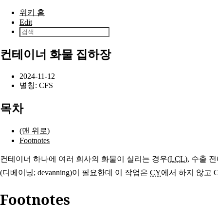
본문으로 건너뛰기
위키 홈
Edit
컨테이너 화물 집하장
2024-11-12
별칭: CFS
목차
(맨 위로)
Footnotes
컨테이너 하나에 여러 회사의 화물이 실리는 경우(
LCL
), 수출
(
디베이닝; devanning
)이 필요한데 이 작업은
CY
에서 하지 않고 CFG
Footnotes