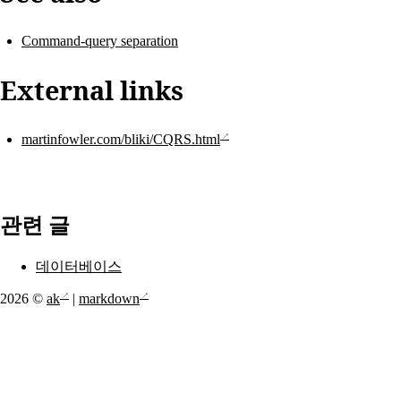
Command-query separation
External links
martinfowler.com/bliki/CQRS.html
관련 글
데이터베이스
2026 ©
ak
|
markdown