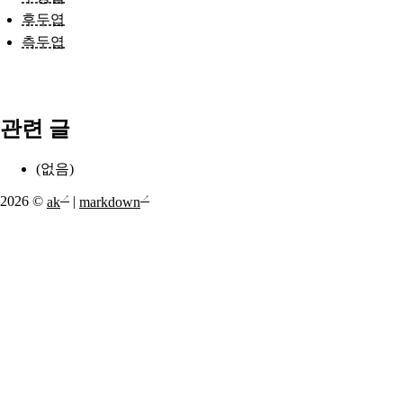
후두엽
측두엽
관련 글
(없음)
2026 ©
ak
|
markdown