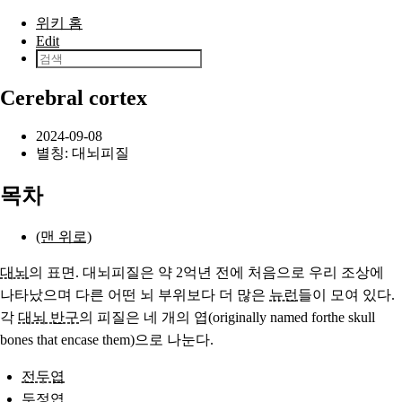
본문으로 건너뛰기
위키 홈
Edit
Cerebral cortex
2024-09-08
별칭: 대뇌피질
목차
(맨 위로)
대뇌
의 표면. 대뇌피질은 약 2억년 전에 처음으로 우리 조상에
나타났으며 다른 어떤 뇌 부위보다 더 많은
뉴런
들이 모여 있다.
각
대뇌 반구
의 피질은 네 개의 엽(originally named forthe skull
bones that encase them)으로 나눈다.
전두엽
두정엽