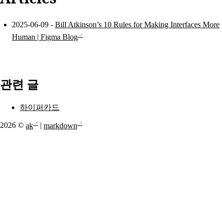
2025-06-09 -
Bill Atkinson’s 10 Rules for Making Interfaces More
Human | Figma Blog
관련 글
하이퍼카드
2026 ©
ak
|
markdown