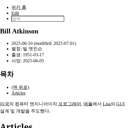
본문으로 건너뛰기
위키 홈
Edit
Bill Atkinson
2025-06-10 (modified: 2025-07-01)
별칭: 빌 앳킨슨
출생:
1951-03-17
사망:
2025-06-05
목차
(맨 위로)
Articles
미국
의 컴퓨터 엔지니어이자
프로그래머
.
애플
에서
Lisa
의
GUI
설계 및 개발을 주도했다.
Articles