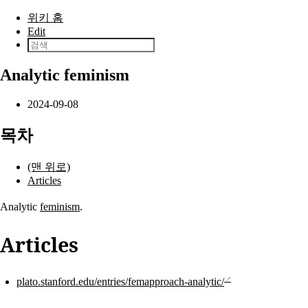
본문으로 건너뛰기
위키 홈
Edit
Analytic feminism
2024-09-08
목차
(맨 위로)
Articles
Analytic
feminism
.
Articles
plato.stanford.edu/entries/femapproach-analytic/