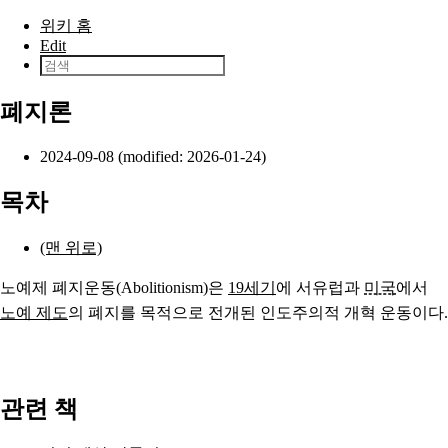
본문으로 건너뛰기
위키 홈
Edit
폐지론
2024-09-08 (modified: 2026-01-24)
목차
(맨 위로)
노예제 폐지운동(Abolitionism)은
19세기
에 서유럽과
미국
에서
노예 제도
의 폐지를 목적으로 전개된 인도주의적 개혁 운동이다.
관련 책