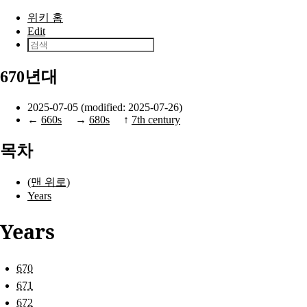
본문으로 건너뛰기
위키 홈
Edit
670년대
2025-07-05 (modified: 2025-07-26)
←
660s
→
680s
↑
7th century
목차
(맨 위로)
Years
Years
670
671
672